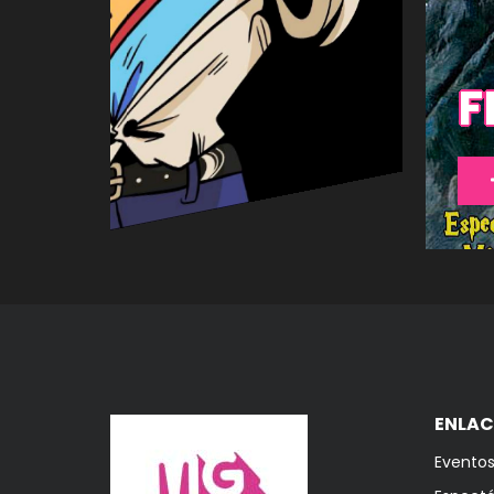
F
IA
ENLAC
Evento